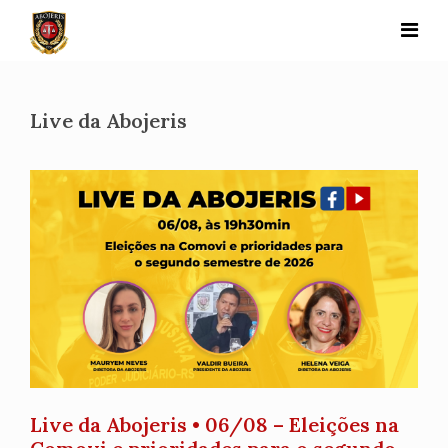
Skip
to
content
Live da Abojeris
Live da Abojeris • 06/08 – Eleições na