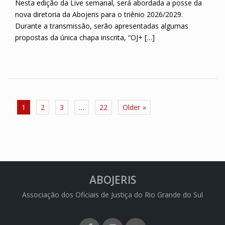
Nesta edição da Live semanal, será abordada a posse da
nova diretoria da Abojeris para o triênio 2026/2029.
Durante a transmissão, serão apresentadas algumas
propostas da única chapa inscrita, “OJ+ […]
Paginação
1
2
3
…
22
Older
de
posts
ABOJERIS
Associação dos Oficiais de Justiça do Rio Grande do Sul