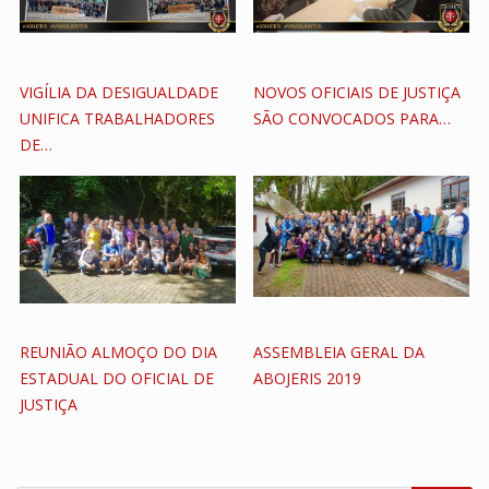
VIGÍLIA DA DESIGUALDADE
NOVOS OFICIAIS DE JUSTIÇA
UNIFICA TRABALHADORES
SÃO CONVOCADOS PARA…
DE…
REUNIÃO ALMOÇO DO DIA
ASSEMBLEIA GERAL DA
ESTADUAL DO OFICIAL DE
ABOJERIS 2019
JUSTIÇA