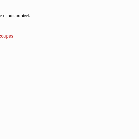
 e indisponível.
Roupas
n
hatsApp