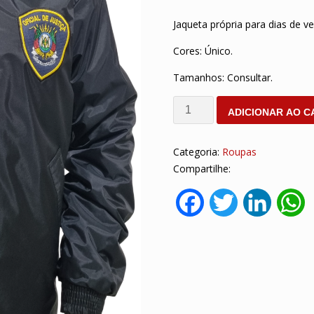
Jaqueta própria para dias de v
Cores: Único.
Tamanhos: Consultar.
Jaqueta
ADICIONAR AO C
Feminina
Com
Categoria:
Roupas
Punho
Compartilhe:
quantidade
Facebook
Twitter
LinkedI
W