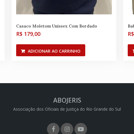
Casaco Moletom Unissex Com Bordado
Ba
R$
179,00
R
ADICIONAR AO CARRINHO
ABOJERIS
Associação dos Oficiais de Justiça do Rio Grande do Sul