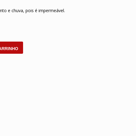
ento e chuva, pois é impermeável.
ARRINHO
n
hatsApp