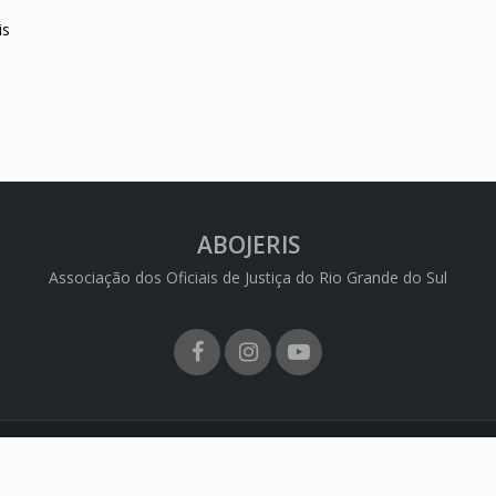
is
ABOJERIS
Associação dos Oficiais de Justiça do Rio Grande do Sul
Facebook
Instagram
Youtube
 ABOJERIS - Todos os direitos reservados | CNPJ: 74.702.721/