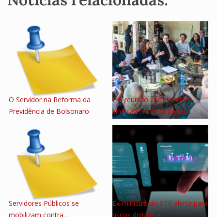
O Servidor na Reforma da
Em reunião com centrais
Previdência de Bolsonaro
sindicais ministra da MGI…
Servidores Públicos se
Ex-ministro do STF alerta para
mobilizam contra…
riscos digitais e…