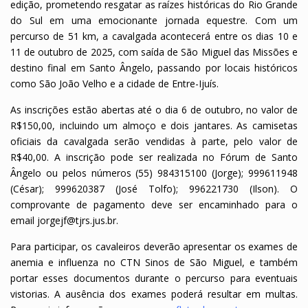
edição, prometendo resgatar as raízes históricas do Rio Grande
do Sul em uma emocionante jornada equestre. Com um
percurso de 51 km, a cavalgada acontecerá entre os dias 10 e
11 de outubro de 2025, com saída de São Miguel das Missões e
destino final em Santo Ângelo, passando por locais históricos
como São João Velho e a cidade de Entre-Ijuís.
As inscrições estão abertas até o dia 6 de outubro, no valor de
R$150,00, incluindo um almoço e dois jantares. As camisetas
oficiais da cavalgada serão vendidas à parte, pelo valor de
R$40,00. A inscrição pode ser realizada no Fórum de Santo
Ângelo ou pelos números (55) 984315100 (Jorge); 999611948
(César); 999620387 (José Tolfo); 996221730 (Ilson). O
comprovante de pagamento deve ser encaminhado para o
email jorgejf@tjrs.jus.br.
Para participar, os cavaleiros deverão apresentar os exames de
anemia e influenza no CTN Sinos de São Miguel, e também
portar esses documentos durante o percurso para eventuais
vistorias. A ausência dos exames poderá resultar em multas.