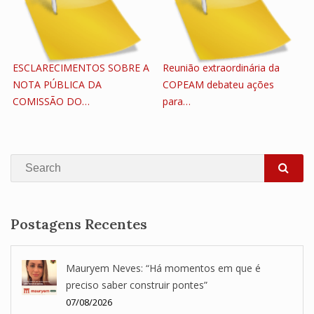
ESCLARECIMENTOS SOBRE A
Reunião extraordinária da
NOTA PÚBLICA DA
COPEAM debateu ações
COMISSÃO DO…
para…
Search
SEA
Postagens Recentes
Mauryem Neves: “Há momentos em que é
preciso saber construir pontes”
07/08/2026