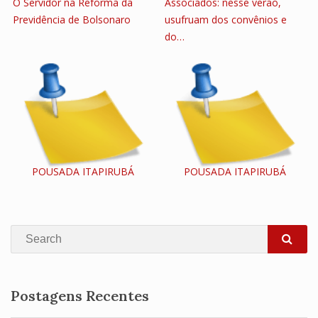
O Servidor na Reforma da
Associados: nesse verão,
Previdência de Bolsonaro
usufruam dos convênios e
do…
POUSADA ITAPIRUBÁ
POUSADA ITAPIRUBÁ
Search
SEA
Postagens Recentes