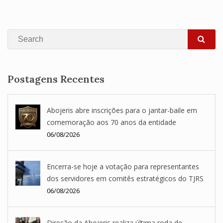
Search
SEA
Postagens Recentes
Abojeris abre inscrições para o jantar-baile em
comemoração aos 70 anos da entidade
06/08/2026
Encerra-se hoje a votação para representantes
dos servidores em comitês estratégicos do TJRS
06/08/2026
Direção da Abojeris realiza última roda de