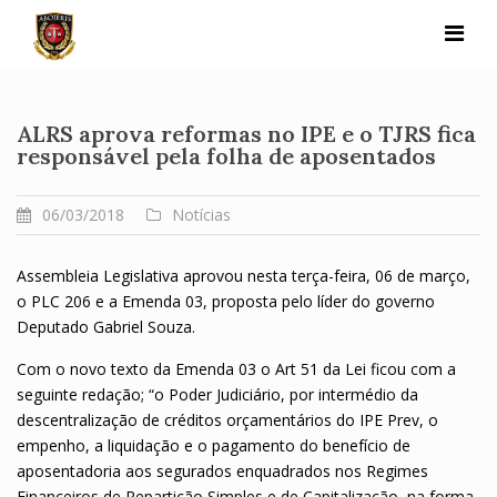
Skip
to
content
ALRS aprova reformas no IPE e o TJRS fica
responsável pela folha de aposentados
06/03/2018
Notícias
Assembleia Legislativa aprovou nesta terça-feira, 06 de março,
o PLC 206 e a Emenda 03, proposta pelo líder do governo
Deputado Gabriel Souza.
Com o novo texto da Emenda 03 o Art 51 da Lei ficou com a
seguinte redação; “o Poder Judiciário, por intermédio da
descentralização de créditos orçamentários do IPE Prev, o
empenho, a liquidação e o pagamento do benefício de
aposentadoria aos segurados enquadrados nos Regimes
Financeiros de Repartição Simples e de Capitalização, na forma