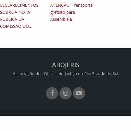
ESCLARECIMENTOS
ATENÇÃO: Transporte
SOBRE A NOTA
gratuito para
PÚBLICA DA
Assembleia
COMISSÃO DO…
ABOJERIS
Associação dos Oficiais de Justiça do Rio Grande do Sul
Facebook
Instagram
Youtube
 ABOJERIS - Todos os direitos reservados | CNPJ: 74.702.721/