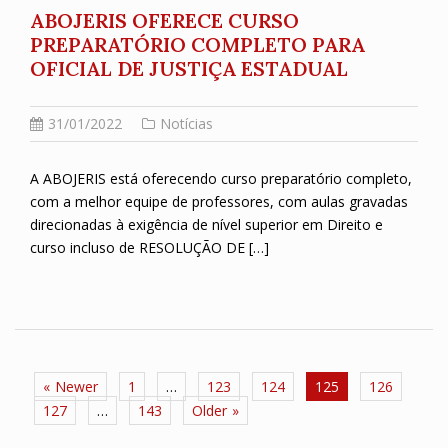
ABOJERIS OFERECE CURSO
PREPARATÓRIO COMPLETO PARA
OFICIAL DE JUSTIÇA ESTADUAL
31/01/2022
Notícias
A ABOJERIS está oferecendo curso preparatório completo,
com a melhor equipe de professores, com aulas gravadas
direcionadas à exigência de nível superior em Direito e
curso incluso de RESOLUÇÃO DE […]
Paginação
Newer
1
…
123
124
125
126
de
127
…
143
Older