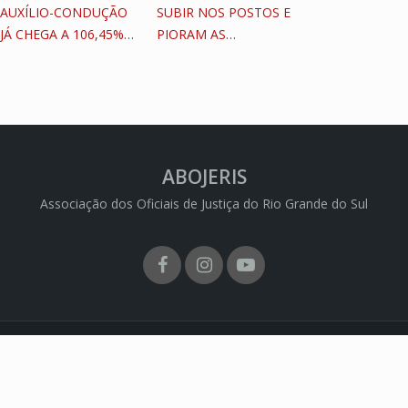
AUXÍLIO-CONDUÇÃO
SUBIR NOS POSTOS E
JÁ CHEGA A 106,45%…
PIORAM AS…
ABOJERIS
Associação dos Oficiais de Justiça do Rio Grande do Sul
Facebook
Instagram
Youtube
 ABOJERIS - Todos os direitos reservados | CNPJ: 74.702.721/