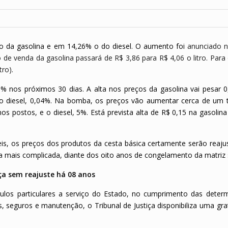
 da gasolina e em 14,26% o do diesel. O aumento foi
anunciado n
o de venda da gasolina passará de R$ 3,86 para R$ 4,06 o litro. Para 
tro).
8% nos próximos 30 dias. A alta nos preços da gasolina vai pesar 
o diesel, 0,04%. Na bomba, os preços vão aumentar cerca de um 
nos postos, e o diesel, 5%. Está prevista alta de R$ 0,15 na gasolin
, os preços dos produtos da cesta básica certamente serão reaju
da mais complicada, diante dos oito anos de congelamento da matriz s
iça sem reajuste há 08 anos
eículos particulares a serviço do Estado, no cumprimento das deter
, seguros e manutenção, o Tribunal de Justiça disponibiliza uma gra