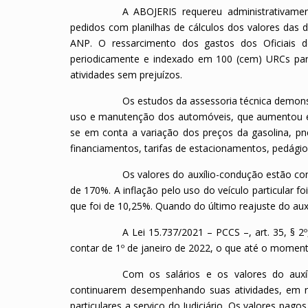
A ABOJERIS requereu administrativamen
pedidos com planilhas de cálculos dos valores das d
ANP. O ressarcimento dos gastos dos Oficiais d
periodicamente e indexado em 100 (cem) URCs para
atividades sem prejuízos.
Os estudos da assessoria técnica demon
uso e manutenção dos automóveis, que aumentou 
se em conta a variação dos preços da gasolina, pneu
financiamentos, tarifas de estacionamentos, pedágio
Os valores do auxílio-condução estão con
de 170%. A inflação pelo uso do veículo particular 
que foi de 10,25%. Quando do último reajuste do auxí
A Lei 15.737/2021 – PCCS –, art. 35, § 2
contar de 1º de janeiro de 2022, o que até o moment
Com os salários e os valores do auxíl
continuarem desempenhando suas atividades, em ra
particulares a serviço do Judiciário. Os valores pago