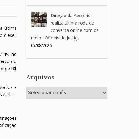
Direção da Abojeris
realiza última roda de
a última
conversa online com os
o diesel,
novos Oficiais de Justiça
05/08/2026
0,14% no
terço do
a e de R$
Arquivos
stados e
Arquivos
alarial.
minações
tificação