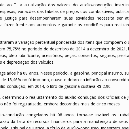
te ao TJ a atualização dos valores do auxílio-condução, instrui
espesas, variações das tabelas de preços dos combustíveis, publica
e Justiça para desempenharem suas atividades necessita ser at
 fazer frente aos aumentos e garantir as condições para realiza
straram a variação percentual ponderada dos itens que compõem o 
em 75,75% no período de dezembro de 2014 a dezembro de 2021, 
s, óleo lubrificante, acessórios, peças, consertos, seguros, prest
s e depreciação dos veículos.
gelados há 08 anos. Nesse período, a gasolina, principal insumo, su
foi de 18,46% no último ano, quase o dobro da inflação ao consumido
lio-condução, em 2014, o litro de gasolina custava R$ 2,90.
º, determinou o reajustamento do auxílio-condução dos Oficiais de J
o não foi regularizado, embora decorridos mais de cinco meses.
io-condução congelados há 08 anos, torna-se inviável os traba
zão da falta de recursos financeiros para a manutenção de seus 
s pelo Tribunal de Justiça, a título de auxílio-condução, indenizam a