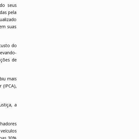
ndo seus
das pela
ualizado
rem suas
custo do
levando-
ações de
biu mais
r (IPCA),
ustiça, a
lhadores
veículos
penas 30%