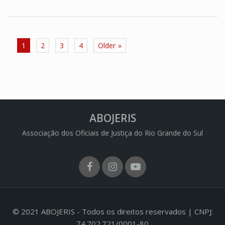
Paginação
1
2
3
4
Older
de
posts
ABOJERIS
Associação dos Oficiais de Justiça do Rio Grande do Sul
Facebook
Instagram
Youtube
© 2021 ABOJERIS - Todos os direitos reservados | CNPJ:
74.702.721/0001-80