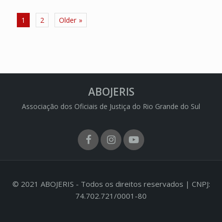
Paginação
1
2
Older
de
posts
ABOJERIS
Associação dos Oficiais de Justiça do Rio Grande do Sul
Facebook
Instagram
Youtube
© 2021 ABOJERIS - Todos os direitos reservados | CNPJ:
74.702.721/0001-80