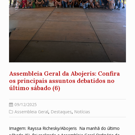
Assembleia Geral da Abojeris: Confira
os principais assuntos debatidos no
último sábado (6)
09/12/2025
Assembleia Geral
,
Destaques
,
Notícias
Imagem: Rayssa Richesky/Abojeris Na manhã do último