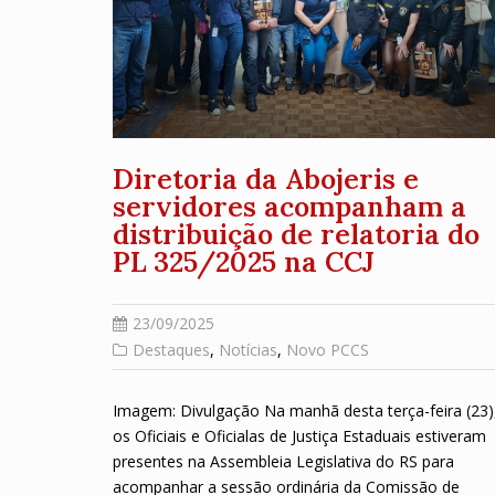
Diretoria da Abojeris e
servidores acompanham a
distribuição de relatoria do
PL 325/2025 na CCJ
23/09/2025
Destaques
,
Notícias
,
Novo PCCS
Imagem: Divulgação Na manhã desta terça-feira (23)
os Oficiais e Oficialas de Justiça Estaduais estiveram
presentes na Assembleia Legislativa do RS para
acompanhar a sessão ordinária da Comissão de