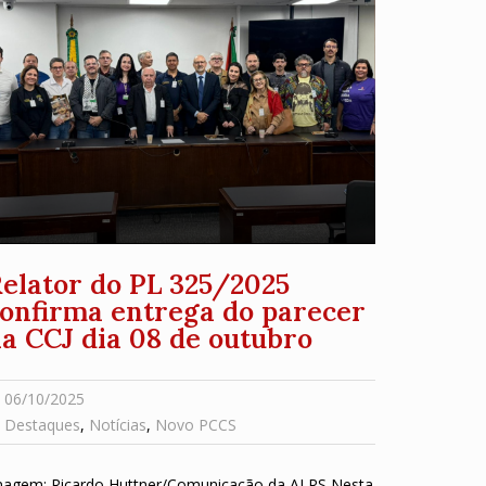
elator do PL 325/2025
onfirma entrega do parecer
a CCJ dia 08 de outubro
06/10/2025
Destaques
,
Notícias
,
Novo PCCS
magem: Ricardo Huttner/Comunicação da ALRS Nesta