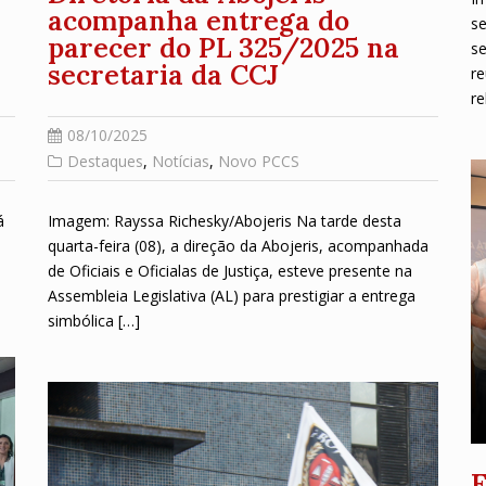
acompanha entrega do
se
parecer do PL 325/2025 na
se
secretaria da CCJ
r
re
08/10/2025
Destaques
,
Notícias
,
Novo PCCS
á
Imagem: Rayssa Richesky/Abojeris Na tarde desta
quarta-feira (08), a direção da Abojeris, acompanhada
de Oficiais e Oficialas de Justiça, esteve presente na
Assembleia Legislativa (AL) para prestigiar a entrega
simbólica […]
E