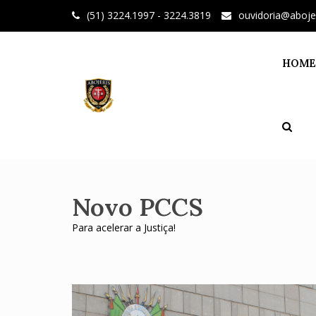
Skip
(51) 3224.1997 - 3224.3819
ouvidoria@aboje
to
content
HOME
Novo PCCS
Para acelerar a Justiça!