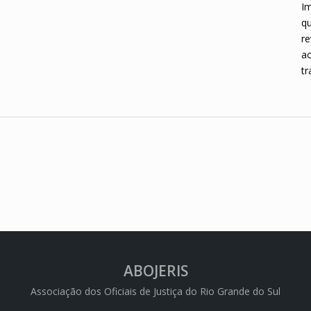
Im
qu
re
ao
tr
ABOJERIS
Associação dos Oficiais de Justiça do Rio Grande do Sul