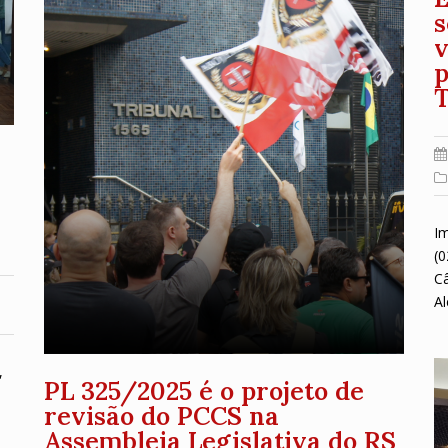
s
v
p
Im
(0
Câ
A
,
PL 325/2025 é o projeto de
revisão do PCCS na
Assembleia Legislativa do RS