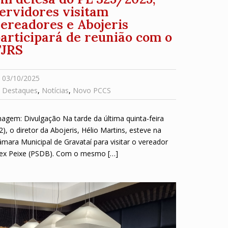
ervidores visitam
ereadores e Abojeris
articipará de reunião com o
TJRS
03/10/2025
Destaques
,
Notícias
,
Novo PCCS
agem: Divulgação Na tarde da última quinta-feira
2), o diretor da Abojeris, Hélio Martins, esteve na
mara Municipal de Gravataí para visitar o vereador
lex Peixe (PSDB). Com o mesmo […]