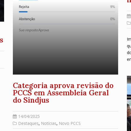
s
Im
qu
do
en
Categoria aprova revisão do
PCCS em Assembleia Geral
do Sindjus
14/04/2025
Destaques
,
Notícias
,
Novo PCCS