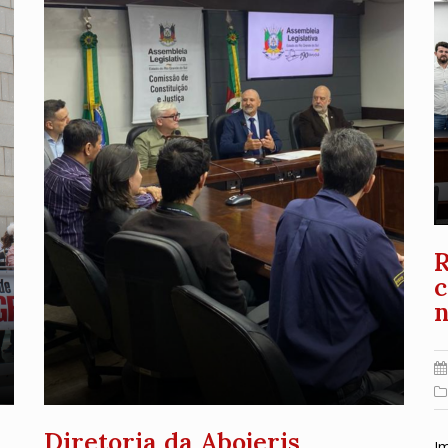
R
c
n
Diretoria da Abojeris
I