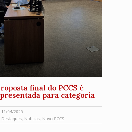
roposta final do PCCS é
presentada para categoria
11/04/2025
Destaques
,
Notícias
,
Novo PCCS