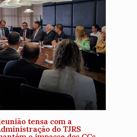
eunião tensa com a
dministração do TJRS
antém o impasse dos CCs