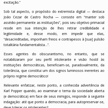
excitação.”
Sob tal aspecto, o propósito do extremista digital — destaca
João Cezar de Castro Rocha — consiste em “manter sob
assédio permanente as instituições”, pois seu objetivo primacial
reside em sua intenção de lhes retirar credibilidade e
legitimidade e, desse modo, em impedir que elas,
“desacreditadas, imponham freios e contrapesos à [sua] pulsão
totalitária fundamentalista…”.
Esses agentes do obscurantismo, no entanto, que se
notabilizaram por seu perfil intolerante e visão hostil às
instituições democráticas, beneficiam-se, paradoxalmente, da
tolerância, que constitui um dos signos luminosos inerentes ao
próprio regime democrático!
Relevante enfatizar, neste ponto, a conhecida advertência de
Karl Popper quando, ao examinar o tema da sociedade aberta
(e democrática) em face de seus inimigos, responde à seguinte
indagação: até que ponto a democracia, para autopreservar-se,
deve tolerar os intolerantes?