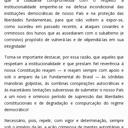
que a cidadania comprometida com o respeito à
institucionalidade empenhe-se na defesa incondicional das
instituições democráticas de nosso País e na proteção das
liberdades fundamentais, para que não voltem a expor-se,
como sucedeu em passado recente, a ataques covardes e
criminosos dos hunos que as assediaram com o subalterno (e
corrosivo) propósito de vulnerá-las e de vilipendiá-las em sua
integridade!
Torna-se importante destacar, por essa razão, que aqueles que
respeitam a institucionalidade e que prestam fiel reverência à
nossa Constituição reajam — e reajam sempre com apoio e
sob o amparo da Lei Fundamental do Brasil — às sórdidas
manobras golpistas, às sombrias conspirações autocráticas e
às inaceitáveis tentações subversivas de submeter o nosso País
a um novo e ominoso período de supressão das liberdades
constitucionais e de degradação e conspurcação do regime
democrático!
Necessário, pois, repelir, com vigor e determinação, sempre
sob o império da lei, a ação criminosa de mentes autoritárias e