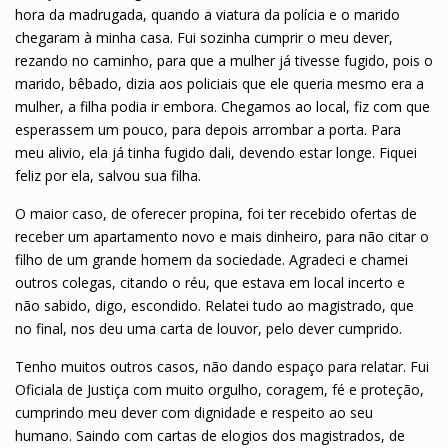
hora da madrugada, quando a viatura da polícia e o marido
chegaram à minha casa. Fui sozinha cumprir o meu dever,
rezando no caminho, para que a mulher já tivesse fugido, pois o
marido, bêbado, dizia aos policiais que ele queria mesmo era a
mulher, a filha podia ir embora. Chegamos ao local, fiz com que
esperassem um pouco, para depois arrombar a porta. Para
meu alivio, ela já tinha fugido dali, devendo estar longe. Fiquei
feliz por ela, salvou sua filha.
O maior caso, de oferecer propina, foi ter recebido ofertas de
receber um apartamento novo e mais dinheiro, para não citar o
filho de um grande homem da sociedade. Agradeci e chamei
outros colegas, citando o réu, que estava em local incerto e
não sabido, digo, escondido. Relatei tudo ao magistrado, que
no final, nos deu uma carta de louvor, pelo dever cumprido.
Tenho muitos outros casos, não dando espaço para relatar. Fui
Oficiala de Justiça com muito orgulho, coragem, fé e proteção,
cumprindo meu dever com dignidade e respeito ao seu
humano. Saindo com cartas de elogios dos magistrados, de