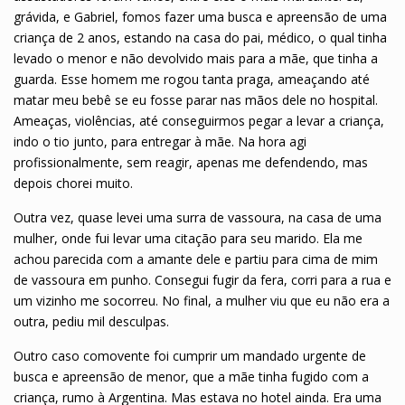
grávida, e Gabriel, fomos fazer uma busca e apreensão de uma
criança de 2 anos, estando na casa do pai, médico, o qual tinha
levado o menor e não devolvido mais para a mãe, que tinha a
guarda. Esse homem me rogou tanta praga, ameaçando até
matar meu bebê se eu fosse parar nas mãos dele no hospital.
Ameaças, violências, até conseguirmos pegar a levar a criança,
indo o tio junto, para entregar à mãe. Na hora agi
profissionalmente, sem reagir, apenas me defendendo, mas
depois chorei muito.
Outra vez, quase levei uma surra de vassoura, na casa de uma
mulher, onde fui levar uma citação para seu marido. Ela me
achou parecida com a amante dele e partiu para cima de mim
de vassoura em punho. Consegui fugir da fera, corri para a rua e
um vizinho me socorreu. No final, a mulher viu que eu não era a
outra, pediu mil desculpas.
Outro caso comovente foi cumprir um mandado urgente de
busca e apreensão de menor, que a mãe tinha fugido com a
criança, rumo à Argentina. Mas estava no hotel ainda. Era uma