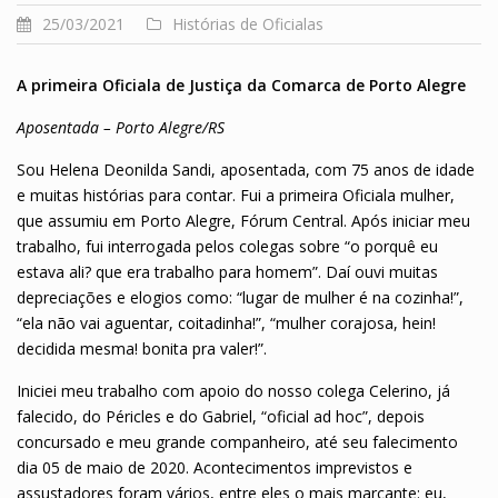
25/03/2021
Histórias de Oficialas
A primeira Oficiala de Justiça da Comarca de Porto Alegre
Aposentada – Porto Alegre/RS
Sou Helena Deonilda Sandi, aposentada, com 75 anos de idade
e muitas histórias para contar. Fui a primeira Oficiala mulher,
que assumiu em Porto Alegre, Fórum Central. Após iniciar meu
trabalho, fui interrogada pelos colegas sobre “o porquê eu
estava ali? que era trabalho para homem”. Daí ouvi muitas
depreciações e elogios como: “lugar de mulher é na cozinha!”,
“ela não vai aguentar, coitadinha!”, “mulher corajosa, hein!
decidida mesma! bonita pra valer!”.
Iniciei meu trabalho com apoio do nosso colega Celerino, já
falecido, do Péricles e do Gabriel, “oficial ad hoc”, depois
concursado e meu grande companheiro, até seu falecimento
dia 05 de maio de 2020. Acontecimentos imprevistos e
assustadores foram vários, entre eles o mais marcante: eu,