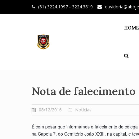
Skip
(51) 3224.1997 - 3224.3819
ouvidoria@aboje
to
content
HOME
Nota de falecimento
08/12/2016
Notícias
É com pesar que informamos o falecimento do colega 
na Capela 7, do Cemitério João XXIII, na capital, e tev