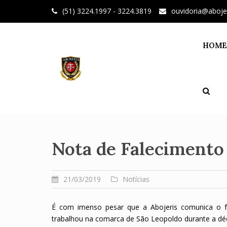
Skip
(51) 3224.1997 - 3224.3819
ouvidoria@aboje
to
content
HOME
Nota de Falecimento
21/03/2019
Notícias
É com imenso pesar que a Abojeris comunica o fal
trabalhou na comarca de São Leopoldo durante a dé