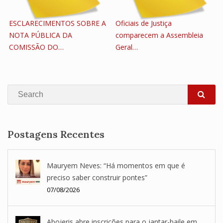
ESCLARECIMENTOS SOBRE A
Oficiais de Justiça
NOTA PÚBLICA DA
comparecem a Assembleia
COMISSÃO DO…
Geral…
Search
SEA
Postagens Recentes
Mauryem Neves: “Há momentos em que é
preciso saber construir pontes”
07/08/2026
Abojeris abre inscrições para o jantar-baile em