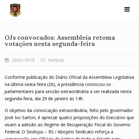
Skip
to
content
OJs convocados: Assembleia retoma
votações nesta segunda-feira
29/01/2018
Notícias
Conforme publicação do Diário Oficial da Assembleia Legislativa
na última sexta-feira (26), a presidência convocou os
parlamentares para sessão extraordinária a ser realizada nesta
segunda-feira, dia 29 de janeiro às 14h.
O objetivo da convocação extraordinária, feito pelo governador
José Ivo Sartori, é apreciar quatro proposições do Executivo que
visam a adesão ao Regime de Recuperação Fiscal do Governo
Federal. O Sindojus – RS / Abojeris Sindicato reforça a
convocação aos Oficiais de Justiça de todo o Estado para