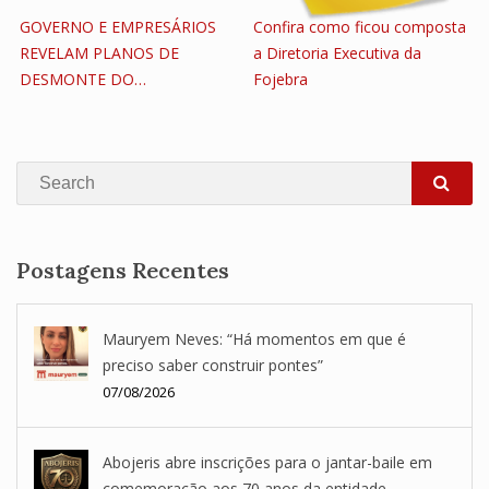
GOVERNO E EMPRESÁRIOS
Confira como ficou composta
REVELAM PLANOS DE
a Diretoria Executiva da
DESMONTE DO…
Fojebra
Search
SEA
Postagens Recentes
Mauryem Neves: “Há momentos em que é
preciso saber construir pontes”
07/08/2026
Abojeris abre inscrições para o jantar-baile em
comemoração aos 70 anos da entidade