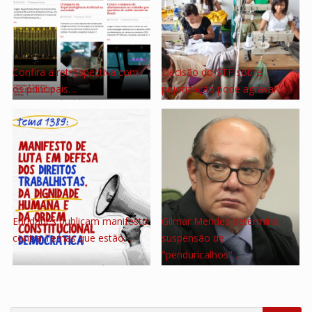
Confira a retrospectiva com
Decisão do STF sobre
os principais…
pejotização pode agravar…
Entidades publicam manifesto
Gilmar Mendes determina
contra Temas que estão…
suspensão de
"penduricalhos"…