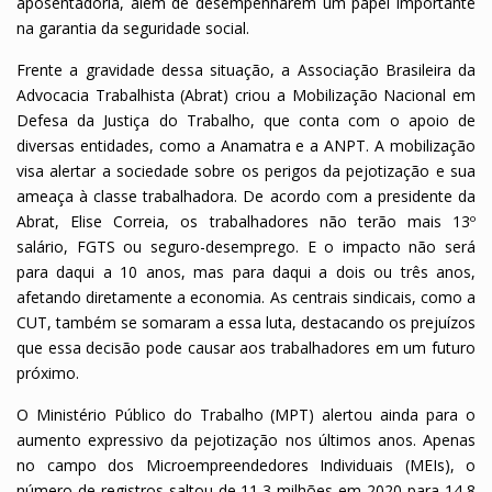
aposentadoria, além de desempenharem um papel importante
na garantia da seguridade social.
Frente a gravidade dessa situação, a Associação Brasileira da
Advocacia Trabalhista (Abrat) criou a Mobilização Nacional em
Defesa da Justiça do Trabalho, que conta com o apoio de
diversas entidades, como a Anamatra e a ANPT. A mobilização
visa alertar a sociedade sobre os perigos da pejotização e sua
ameaça à classe trabalhadora. De acordo com a presidente da
Abrat, Elise Correia, os trabalhadores não terão mais 13º
salário, FGTS ou seguro-desemprego. E o impacto não será
para daqui a 10 anos, mas para daqui a dois ou três anos,
afetando diretamente a economia. As centrais sindicais, como a
CUT, também se somaram a essa luta, destacando os prejuízos
que essa decisão pode causar aos trabalhadores em um futuro
próximo.
O Ministério Público do Trabalho (MPT) alertou ainda para o
aumento expressivo da pejotização nos últimos anos. Apenas
no campo dos Microempreendedores Individuais (MEIs), o
número de registros saltou de 11,3 milhões em 2020 para 14,8