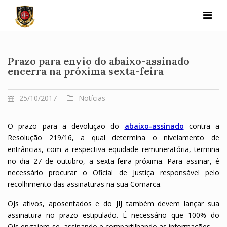
Skip
to
content
Prazo para envio do abaixo-assinado
encerra na próxima sexta-feira
25/10/2017
Notícias
O prazo para a devolução do
abaixo-assinado
contra a
Resolução 219/16, a qual determina o nivelamento de
entrâncias, com a respectiva equidade remuneratória, termina
no dia 27 de outubro, a sexta-feira próxima. Para assinar, é
necessário procurar o Oficial de Justiça responsável pelo
recolhimento das assinaturas na sua Comarca.
OJs ativos, aposentados e do JIJ também devem lançar sua
assinatura no prazo estipulado. É necessário que 100% do
OJs engajem-se, assinando e compartilhando as informações.