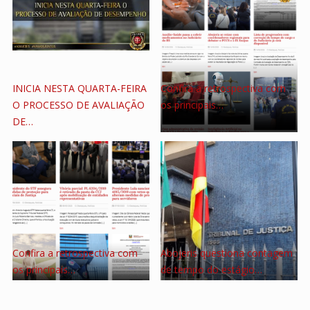
INICIA NESTA QUARTA-FEIRA
Confira a retrospectiva com
O PROCESSO DE AVALIAÇÃO
os principais…
DE…
Confira a retrospectiva com
Abojeris questiona contagem
os principais…
de tempo do estágio…