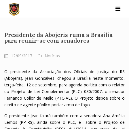
Skip
to
content
Presidente da Abojeris ruma a Brasília
para reunir-se com senadores
12/09/2017
Notícias
O presidente da Associação dos Oficiais de Justiça do RS
(Abojeris), Jean Gonçalves, chegou a Brasília neste momento,
terça-feira, 12 de setembro, para agenda política com o relator
do Projeto de Lei Complementar (PLC) 030/2007, o senador
Fernando Collor de Mello (PTC-AL). O Projeto dispõe sobre o
direito de agente público portar arma de fogo.
O presidente Jean falará também com a senadora Ana Amélia
Lemos (PP-RS), ainda sobre o PLC, e sobre o Projeto de
Emenda à Constituição (PEC) 414/2014, que trata da lei