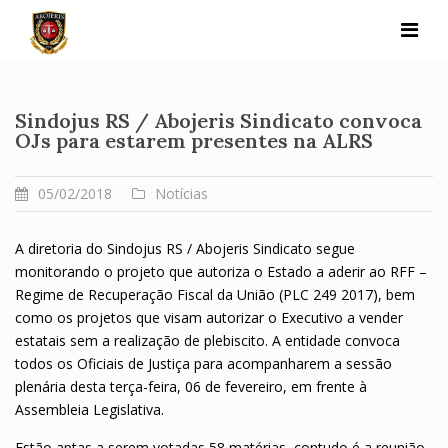
Skip
to
content
Sindojus RS / Abojeris Sindicato convoca
OJs para estarem presentes na ALRS
05/02/2018
Notícias
A diretoria do Sindojus RS / Abojeris Sindicato segue
monitorando o projeto que autoriza o Estado a aderir ao RFF –
Regime de Recuperação Fiscal da União (PLC 249 2017), bem
como os projetos que visam autorizar o Executivo a vender
estatais sem a realização de plebiscito. A entidade convoca
todos os Oficiais de Justiça para acompanharem a sessão
plenária desta terça-feira, 06 de fevereiro, em frente à
Assembleia Legislativa.
Estão aptas a serem votadas 58 matérias, contudo é a reunião