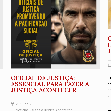
O
OFICIAL DE JUSTIÇA:
É 
ESSENCIAL PARA FAZER A
ne
JUSTIÇA ACONTECER
pa
e 
28/03/2023
Notícias
,
OJ faz a Justiça Acontecer