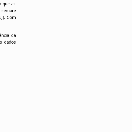
a que as
, sempre
NJ). Com
ância da
os dados