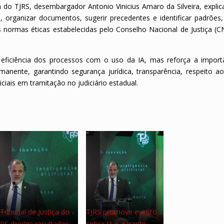
do TJRS, desembargador Antonio Vinicius Amaro da Silveira, explic
, organizar documentos, sugerir precedentes e identificar padrões
ormas éticas estabelecidas pelo Conselho Nacional de Justiça (C
e eficiência dos processos com o uso da IA, mas reforça a import
anente, garantindo segurança jurídica, transparência, respeito a
iais em tramitação no judiciário estadual.
Tribunal de Justiça do
TJRS promove evento
RS divulga resultados…
sobre IA e garante