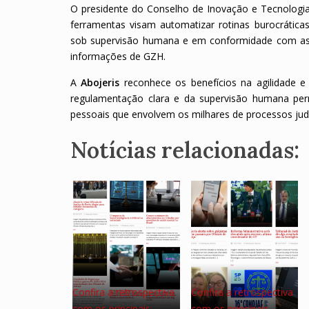
O presidente do Conselho de Inovação e Tecnologia 
ferramentas visam automatizar rotinas burocráticas
sob supervisão humana e em conformidade com as n
informações de GZH.
A
Abojeris
reconhece os benefícios na agilidade 
regulamentação clara e da supervisão humana perm
pessoais que envolvem os milhares de processos judic
Notícias relacionadas:
Confira a retrospectiva
Confira a retrospectiva
com os principais…
com os principais…