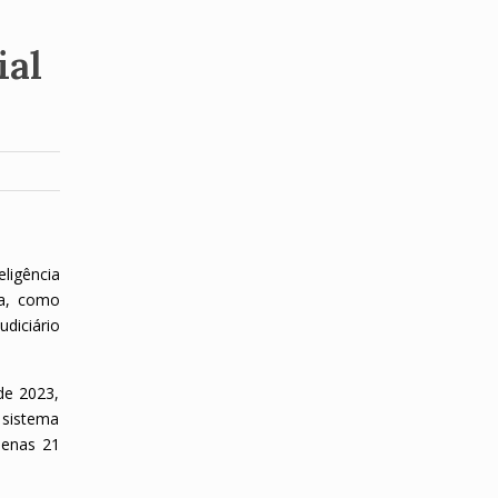
ial
eligência
gia, como
diciário
 de 2023,
 sistema
penas 21