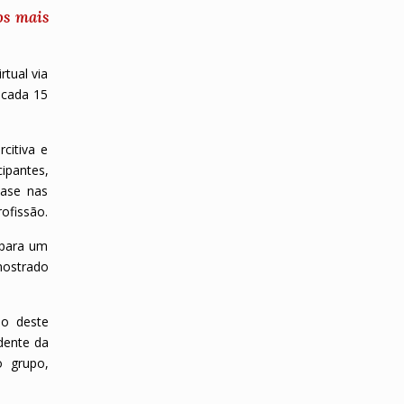
os mais
rtual via
 cada 15
citiva e
ipantes,
base nas
rofissão.
 para um
mostrado
ão deste
idente da
o grupo,