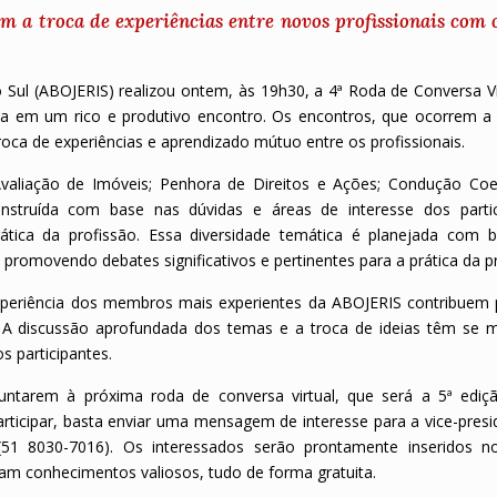
m a troca de experiências entre novos profissionais com 
o Sul (ABOJERIS) realizou ontem, às 19h30, a 4ª Roda de Conversa Vi
iça em um rico e produtivo encontro. Os encontros, que ocorrem a
oca de experiências e aprendizado mútuo entre os profissionais.
valiação de Imóveis; Penhora de Direitos e Ações; Condução Coer
nstruída com base nas dúvidas e áreas de interesse dos partic
ática da profissão. Essa diversidade temática é planejada com 
 promovendo debates significativos e pertinentes para a prática da p
a experiência dos membros mais experientes da ABOJERIS contribuem
 A discussão aprofundada dos temas e a troca de ideias têm se 
s participantes.
untarem à próxima roda de conversa virtual, que será a 5ª ediç
participar, basta enviar uma mensagem de interesse para a vice-pres
(51 8030-7016). Os interessados serão prontamente inseridos n
am conhecimentos valiosos, tudo de forma gratuita.