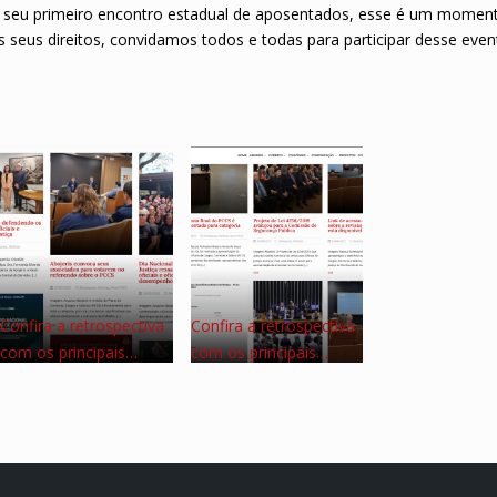
 seu primeiro encontro estadual de aposentados, esse é um momen
s seus direitos
, convidamos todos e todas para participar desse even
Confira a retrospectiva
Confira a retrospectiva
com os principais…
com os principais…