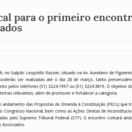
cal para o primeiro encont
tados
h, no Galpão Leopoldo Rassier, situado na Av. Aureliano de Figueire
 poderão ser realizadas até o dia 28 de março, tanto presencialm
uanto pelos telefones (51) 3224.1997 ou (51) 3224.3819. O objetivo 
temas relevantes, além de promover e fortalecer a categoria.
 o andamento das Propostas de Emenda à Constituição (PECs) que t
no Congresso Nacional, bem como as Ações Diretas de Inconstitucio
das pelo Supremo Tribunal Federal (STF). O encontro contará ain
s Associados.