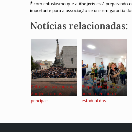
É com entusiasmo que a
Abojeris
está preparando o
importante para a associação se unir em
garantia do
Notícias relacionadas:
Retrospectiva anual da
Preparativos para o
Abojeris com os
primeiro encontro
principais…
estadual dos…