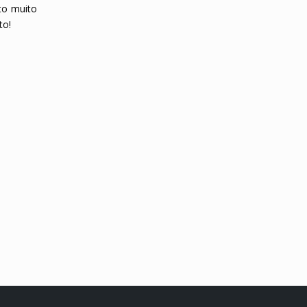
to muito
to!