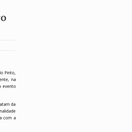
ro
do Pinto,
ente, na
do evento
ratam da
nalidade
da com a