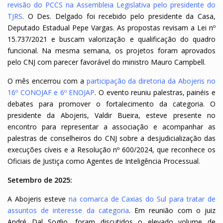
revisão do PCCS na Assembleia Legislativa pelo presidente do
TJRS
. O Des. Delgado foi recebido pelo presidente da Casa,
Deputado Estadual Pepe Vargas. As propostas revisam a Lei nº
15.737/2021 e buscam valorização e qualificação do quadro
funcional. Na mesma semana, os projetos foram aprovados
pelo CNJ com parecer favorável do ministro Mauro Campbell.
O mês encerrou com a
participação da diretoria da Abojeris no
16º CONOJAF e 6º ENOJAP
. O evento reuniu palestras, painéis e
debates para promover o fortalecimento da categoria. O
presidente da Abojeris, Valdir Bueira, esteve presente no
encontro para representar a associação e acompanhar as
palestras de conselheiros do CNJ sobre a desjudicialização das
execuções cíveis e a Resolução nº 600/2024, que reconhece os
Oficiais de Justiça como Agentes de Inteligência Processual.
Setembro de 2025:
A Abojeris esteve
na comarca de Caxias do Sul para tratar de
assuntos de interesse da categoria
. Em reunião com o juiz
André Dal Soglio, foram discutidos o elevado volume de