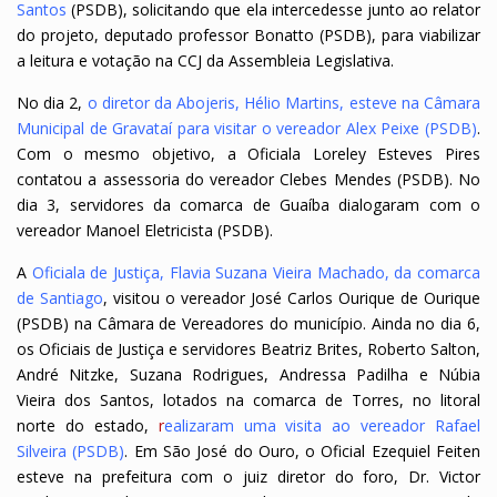
Santos
(PSDB), solicitando que ela intercedesse junto ao relator
do projeto, deputado professor Bonatto (PSDB), para viabilizar
a leitura e votação na CCJ da Assembleia Legislativa.
No dia 2,
o diretor da Abojeris, Hélio Martins, esteve na Câmara
Municipal de Gravataí para visitar o vereador Alex Peixe (PSDB)
.
Com o mesmo objetivo, a Oficiala Loreley Esteves Pires
contatou a assessoria do vereador Clebes Mendes (PSDB). No
dia 3, servidores da comarca de Guaíba dialogaram com o
vereador Manoel Eletricista (PSDB).
A
Oficiala de Justiça, Flavia Suzana Vieira Machado, da comarca
de Santiago
, visitou o vereador José Carlos Ourique de Ourique
(PSDB) na Câmara de Vereadores do município. Ainda no dia 6,
os Oficiais de Justiça e servidores Beatriz Brites, Roberto Salton,
André Nitzke, Suzana Rodrigues, Andressa Padilha e Núbia
Vieira dos Santos, lotados na comarca de Torres, no litoral
norte do estado,
r
ealizaram uma visita ao vereador Rafael
Silveira (PSDB)
. Em São José do Ouro, o Oficial Ezequiel Feiten
esteve na prefeitura com o juiz diretor do foro, Dr. Victor