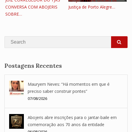
CONVERSA COM ABOJERIS
Justiça de Porto Alegre…
SOBRE…
Search
SEA
Postagens Recentes
Mauryem Neves: “Há momentos em que é
preciso saber construir pontes”
07/08/2026
Abojeris abre inscrições para o jantar-baile em
comemoração aos 70 anos da entidade
06/08/2026