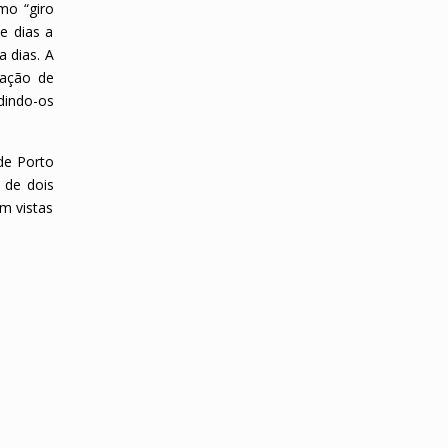
mo “giro
e dias a
a dias. A
iação de
edindo-os
de Porto
 de dois
om vistas