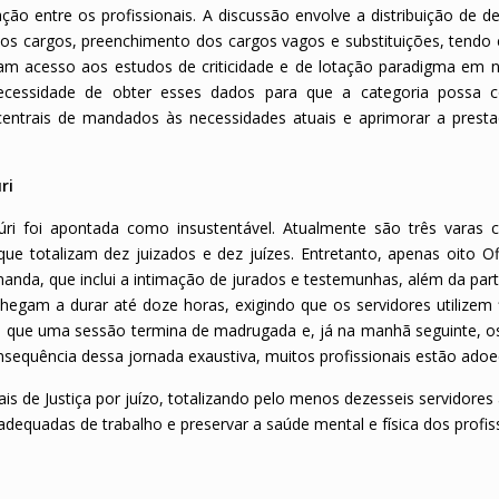
o entre os profissionais. A discussão envolve a distribuição de 
dos cargos, preenchimento dos cargos vagos e substituições, tendo 
veram acesso aos estudos de criticidade e de lotação paradigma em
ecessidade de obter esses dados para que a categoria possa co
entrais de mandados às necessidades atuais e aprimorar a prest
ri
Júri foi apontada como insustentável. Atualmente são três varas 
que totalizam dez juizados e dez juízes. Entretanto, apenas oito Of
anda, que inclui a intimação de jurados e testemunhas, além da part
chegam a durar até doze horas, exigindo que os servidores utilizem 
 que uma sessão termina de madrugada e, já na manhã seguinte, os 
equência dessa jornada exaustiva, muitos profissionais estão ado
is de Justiça por juízo, totalizando pelo menos dezesseis servidore
 adequadas de trabalho e preservar a saúde mental e física dos profiss