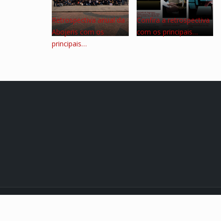
Retrospectiva anual da
Confira a retrospectiva
Abojeris com os
com os principais…
principais…
© 2021