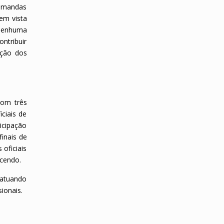
demandas
em vista
 nenhuma
ntribuir
ação dos
com três
iciais de
icipação
finais de
oficiais
ecendo.
s atuando
ionais.