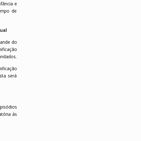
nfância e
tempo de
dual
Grande do
nificação
mandados.
ificação
sta será
pisódios
tória às