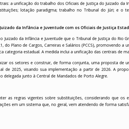
is: a unificação do trabalho dos Oficiais de Justiça do Juizado da I
stituições; lotação paradigma; trabalho no Tribunal do Júri; e o 
 Juizado da Infância e Juventude com os Oficiais de Justiça Esta
o Juizado da Infância e Juventude que o Tribunal de Justiça do Rio 
021, do Plano de Cargos, Carreiras e Salários (PCCS), promovendo a u
ca categoria estadual. A medida inclui a unificação das centrais de 
izar
os setores e construir, de forma conjunta, uma proposta de un
nal de 2025, visando sua implementação a partir de 2026. A propo
o delegada junto à Central de Mandados de Porto Alegre.
ter as regras vigentes sobre substituições, considerando que os e
rações em um sistema que, no geral, vem atendendo de forma satisfa