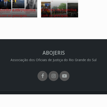
Confira a retrospectiva
Confira a retrospectiva
com os principais…
com os principais…
ABOJERIS
Associação dos Oficiais de Justiça do Rio Grande do Sul
Facebook
Instagram
Youtube
 ABOJERIS - Todos os direitos reservados | CNPJ: 74.702.721/