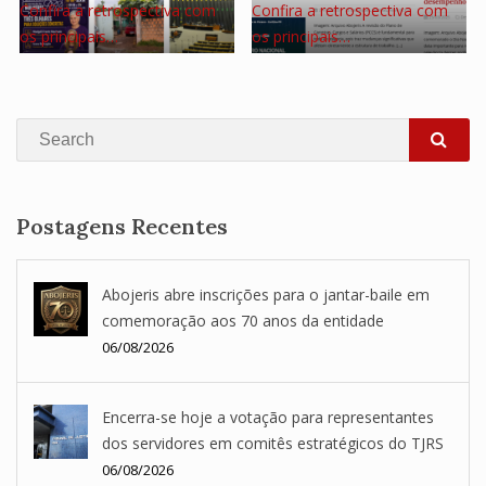
Confira a retrospectiva com
Confira a retrospectiva com
os principais…
os principais…
Search
SEA
Postagens Recentes
Abojeris abre inscrições para o jantar-baile em
comemoração aos 70 anos da entidade
06/08/2026
Encerra-se hoje a votação para representantes
dos servidores em comitês estratégicos do TJRS
06/08/2026