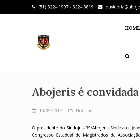
Skip
(51) 3224.1997 - 3224.3819
ouvidoria@aboje
to
content
HOME
Abojeris é convidada
19/09/2017
Notícias
O presidente do Sindojus-RS/Abojeris Sindicato, Jea
Congresso Estadual de Magistrados da Associação