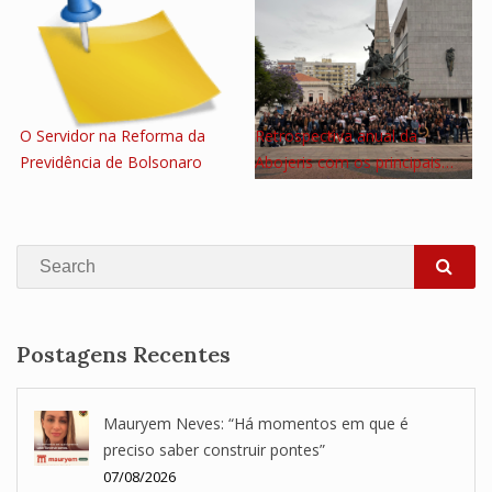
O Servidor na Reforma da
Retrospectiva anual da
Previdência de Bolsonaro
Abojeris com os principais…
Search
SEA
Postagens Recentes
Mauryem Neves: “Há momentos em que é
preciso saber construir pontes”
07/08/2026