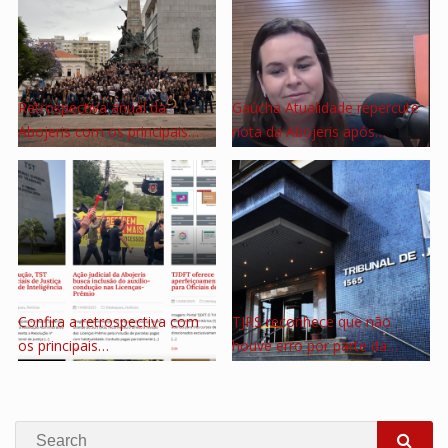
Retrospectiva anual da
Gaúcha Atualidade repercute
Abojeris com os principais…
nota da Abojeris após…
Confira a retrospectiva com
TJRS reconhece que não
os principais…
houve erro por parte da…
Search