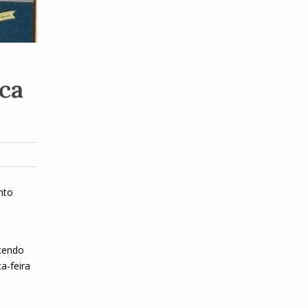
ca
nto
e
ecendo
a-feira