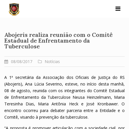
Skip
to
content
Abojeris realiza reunião com o Comitê
Estadual de Enfrentamento da
Tuberculose
08/08/2017
Notícias
A 1ª secretária da Associação dos Oficiais de Justiça do RS
(Abojeris), Ana Lúcia Severino, esteve, no início desta manhã,
08 de agosto, reunida com os integrantes do Comitê Estadual
de Enfrentamento da Tuberculose Neusa Heinzelmann, Maria
Teresinha Dias, Maria Antônia Heck e José Kronbawer. O
encontro ocorreu para debater parceria entre a Entidade e o
Comitê, visando à prevenção da tuberculose.
“A proposta é promover articulação com a sociedade civil, por