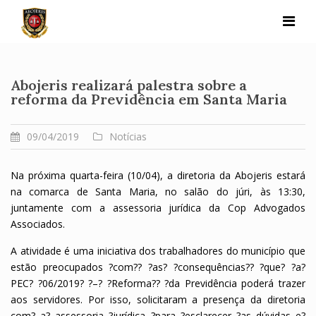
Skip
to
content
Abojeris realizará palestra sobre a
reforma da Previdência em Santa Maria
09/04/2019
Notícias
Na próxima quarta-feira (10/04), a diretoria da Abojeris estará
na comarca de Santa Maria, no salão do júri, às 13:30,
juntamente com a assessoria jurídica da Cop Advogados
Associados.
A atividade é uma iniciativa dos trabalhadores do município que
estão preocupados ?com?? ?as? ?consequências?? ?que? ?a?
PEC? ?06/2019? ?–? ?Reforma?? ?da Previdência poderá trazer
aos servidores. Por isso, solicitaram a presença da diretoria
com? a? assessoria ?jurídica ?para ?esclarecer ?as dúvidas e?