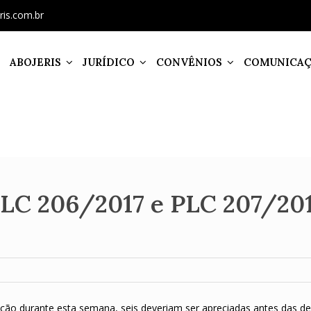
ris.com.br
ABOJERIS
JURÍDICO
CONVÊNIOS
COMUNICA
PLC 206/2017 e PLC 207/20
ação durante esta semana, seis deveriam ser apreciadas antes das d