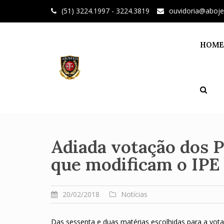
Skip
(51) 3224.1997 - 3224.3819
ouvidoria@aboje
to
content
HOME
Adiada votação dos 
que modificam o IPE
20/02/2018
Notícias
Das sessenta e duas matérias escolhidas para a vot