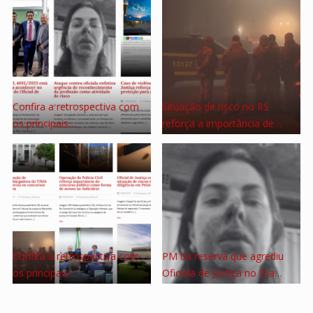
Confira a retrospectiva com
Situação de risco no RS
os principais…
reforça a importância de…
Confira a retrospectiva com
PM da reserva que agrediu
os principais…
Oficiala de Justiça no Dia…