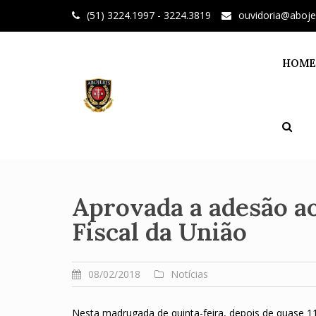
Skip
(51) 3224.1997 - 3224.3819
ouvidoria@aboje
to
content
HOME
Aprovada a adesão a
Fiscal da União
08/02/2018
Notícias
Nesta madrugada de quinta-feira, depois de quase 11