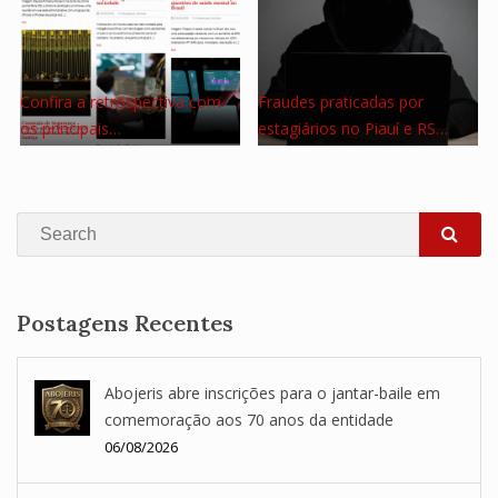
Confira a retrospectiva com
Fraudes praticadas por
os principais…
estagiários no Piauí e RS…
Search
SEA
Postagens Recentes
Abojeris abre inscrições para o jantar-baile em
comemoração aos 70 anos da entidade
06/08/2026