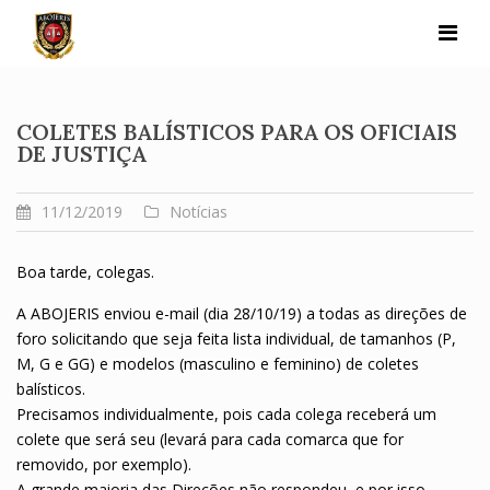
Skip
to
content
COLETES BALÍSTICOS PARA OS OFICIAIS
DE JUSTIÇA
11/12/2019
Notícias
Boa tarde, colegas.
A ABOJERIS enviou e-mail (dia 28/10/19) a todas as direções de
foro solicitando que seja feita lista individual, de tamanhos (P,
M, G e GG) e modelos (masculino e feminino) de coletes
balísticos.
Precisamos individualmente, pois cada colega receberá um
colete que será seu (levará para cada comarca que for
removido, por exemplo).
A grande maioria das Direções não respondeu, e por isso