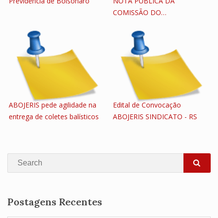
Previdência de Bolsonaro
NOTA PÚBLICA DA
COMISSÃO DO…
ABOJERIS pede agilidade na
Edital de Convocação
entrega de coletes balísticos
ABOJERIS SINDICATO - RS
Search
SEA
Postagens Recentes