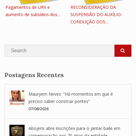
Pagamentos de URV e
RECONSIDERAÇÃO DA
aumento de subsídios dos…
SUSPENSÃO DO AUXÍLIO-
CONDUÇÃO DOS…
Search
SEA
Postagens Recentes
Mauryem Neves: “Há momentos em que é
preciso saber construir pontes”
07/08/2026
Abojeris abre inscrições para o jantar-baile em
comemoração aos 70 anos da entidade