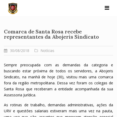
Skip
to
content
Comarca de Santa Rosa recebe
representantes da Abojeris Sindicato
30/08/2018
Notícias
Sempre preocupada com as demandas da categoria e
buscando estar próxima de todos os servidores, a Abojeris
Sindicato, na manhã de hoje (30), visitou mais uma comarca
fora da região metropolitana. Dessa vez foram os colegas de
Santa Rosa que receberam a entidade acompanhada da sua
Assessoria Jurídica.
As rotinas de trabalho, demandas administrativas, ações da
URV e questões salariais estiveram mais uma vez na pauta,
uma vez que são assuntos que merecem atenção especial