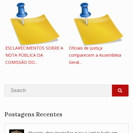
ESCLARECIMENTOS SOBRE A
Oficiais de Justiça
NOTA PÚBLICA DA
comparecem a Assembleia
COMISSÃO DO…
Geral…
Search
SEA
Postagens Recentes
Abojeris abre inscrições para o jantar-baile em