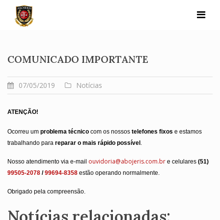
Skip
to
content
COMUNICADO IMPORTANTE
07/05/2019
Notícias
ATENÇÃO!
Ocorreu um 
problema técnico
 com os nossos 
telefones fixos
 e estamos 
trabalhando para 
reparar o mais rápido possível
. 
ouvidoria@abojeris.com.br
Nosso atendimento via e-mail 
e celulares 
(51) 
99505-2078
 / 
99694-8358
 estão operando normalmente.
Obrigado pela compreensão. 
Notícias relacionadas: